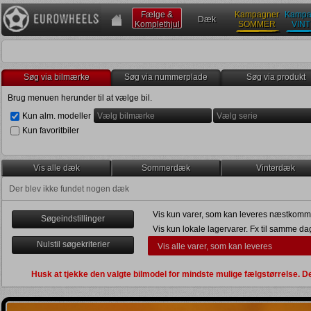
Fælge &
Kampagner
Kampa
Dæk
Komplethjul
SOMMER
VIN
Søg via bilmærke
Søg via nummerplade
Søg via produkt
Brug menuen herunder til at vælge bil.
Kun alm. modeller
Vælg bilmærke
Vælg serie
Kun favoritbiler
Vis alle dæk
Sommerdæk
Vinterdæk
Der blev ikke fundet nogen dæk
Vis kun varer, som kan leveres næstkomm
Søgeindstillinger
Vis kun lokale lagervarer. Fx til samme da
Nulstil søgekriterier
Vis alle varer, som kan leveres
Levering senest om 2 uger
Kun egnet til vinterbrug (
)
Husk at tjekke den valgte bilmodel for mindste mulige fælgstørrelse.
Kun direkte navboring (
)
Anden dato