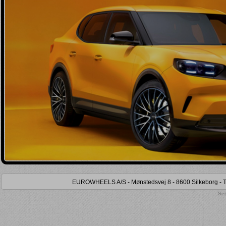
Vis bruttopriser
Kun lager (
)
Kun på lokalt lager (
)
Kun tidligere købt (
)
EUROWHEELS A/S - Mønstedsvej 8 - 8600 Silkeborg - Tel
Sen