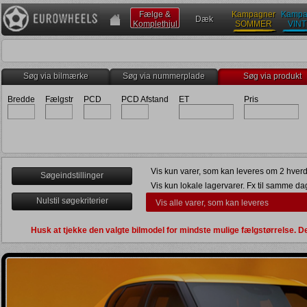
Fælge &
Kampagner
Kampa
Dæk
Komplethjul
SOMMER
VIN
Søg via bilmærke
Søg via nummerplade
Søg via produkt
Bredde
Fælgstr
PCD
PCD Afstand
ET
Pris
Vis kun varer, som kan leveres om 2 hverd
Søgeindstillinger
Vis kun lokale lagervarer. Fx til samme da
Nulstil søgekriterier
Vis alle varer, som kan leveres
Levering senest om 2 uger
Kun egnet til vinterbrug (
)
Husk at tjekke den valgte bilmodel for mindste mulige fælgstørrelse.
Kun direkte navboring (
)
Anden dato
Vis bruttopriser