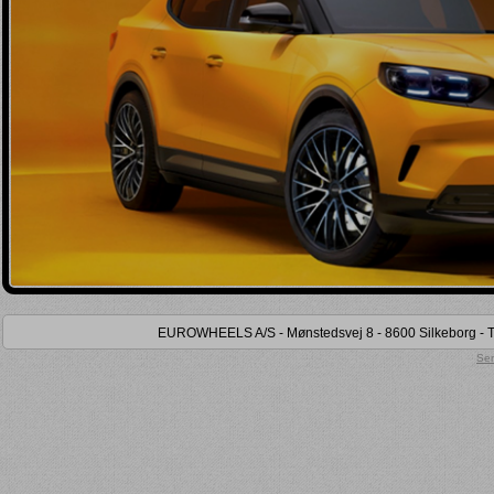
Kun lager (
)
Kun på lokalt lager (
)
Kun tidligere købt (
)
EUROWHEELS A/S - Mønstedsvej 8 - 8600 Silkeborg - Tel
Sen