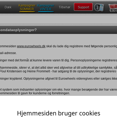
Kampagner
Kampagner
Dæk
Tilbehør
Support
SOMMER
VINTER
sondataoplysninger?
 hjemmesiden
www.eurowheels.dk
skal du lade dig registrere med følgende personli
ail-adresse.
ninger med det formål at kunne levere varen til dig. Personoplysningerne registre
emmeside, sikrer vi, at det altid sker ved afgivelse af dit udtrykkelige samtykke, s
Poul Kristensen og Heine Frommelt - har adgang til de oplysninger, der registreres
inger krypteret. Oplysningerne afgivet til Eurowheels videregives eller sælges ikke 
 er et system som indsamler oplysninger om eks. hvor mange besøgende der har være
hjemmesiden til gavn for kunderne og forretningen.
il at gøre indsigelse mod registreringen. Du har også ret til indsigt i hvilke oplysni
Hjemmesiden bruger cookies
t. Disse rettigheder har du efter persondataloven, og henvendelse i forbindelse her