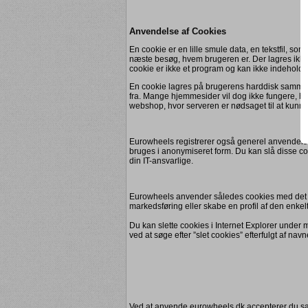
Anvendelse af Cookies
En cookie er en lille smule data, en tekstfil, s
næste besøg, hvem brugeren er. Der lagres ikke 
cookie er ikke et program og kan ikke indeholde 
En cookie lagres på brugerens harddisk sammen m
fra. Mange hjemmesider vil dog ikke fungere, hvis 
webshop, hvor serveren er nødsaget til at kunne
Eurowheels registrerer også generel anvendel
bruges i anonymiseret form. Du kan slå disse coo
din IT-ansvarlige.
Eurowheels anvender således cookies med det fo
markedsføring eller skabe en profil af den enkel
Du kan slette cookies i Internet Explorer under
ved at søge efter ”slet cookies” efterfulgt af nav
Ved at anvende eurowheels.dk accepterer du sa