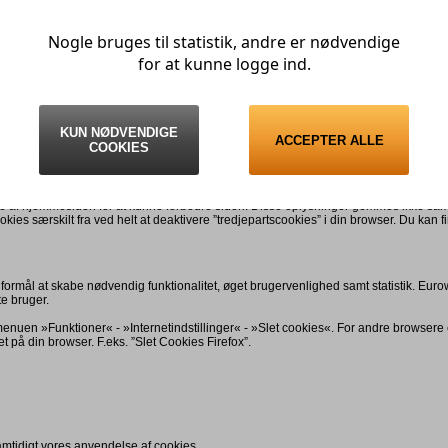
Nogle bruges til statistik, andre er nødvendige
for at kunne logge ind.
om registreres hos brugeren selv (på brugerens harddisk). På den måde ved serveren (
personhenførbare oplysninger i en cookie, men blot oplysninger en nøgle, som serve
virus.
ed cachede filer. Du kan sætte din browser til at informere dig, når du modtager e
KUN NØDVENDIGE
ACCEPTER ALLE
du slår cookies helt fra. Særligt hjemmesider, hvor det er vigtigt, at serveren kan ide
COOKIES
 huske, hvad du har lagt i kurven.
se af hjemmesiden for at kunne forbedre siden. Disse oplysninger gemmes ikke 
kies særskilt fra ved helt at deaktivere ”tredjepartscookies” i din browser. Du kan f
rmål at skabe nødvendig funktionalitet, øget brugervenlighed samt statistik.
Eurowh
te bruger.
 menuen »Funktioner« - »Internetindstillinger« - »Slet cookies«. For andre browse
net på din browser. F.eks. ”Slet Cookies Firefox”
.
mtidigt vores anvendelse af cookies.