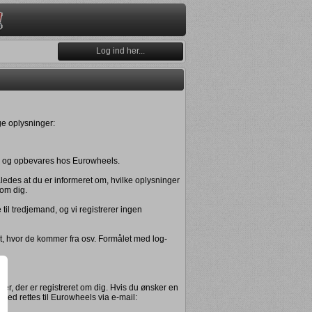
Log ind her...
ge oplysninger:
res og opbevares hos Eurowheels.
åledes at du er informeret om, hvilke oplysninger
 om dig.
til tredjemand, og vi registrerer ingen
t, hvor de kommer fra osv. Formålet med log-
nger, der er registreret om dig. Hvis du ønsker en
med rettes til Eurowheels via e-mail: