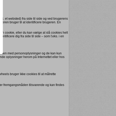
fx. et websted) fra side til side og ved brugerens
ren bruger til at identificere brugeren. En
n cookie, eller du kan vælge at slå cookies helt
ntificere dig fra side til side – som f.eks. i en
sammen med personoplysninger og de kan kun
inde oplysninger herom på Internettet eller hos
eels bruger ikke cookies til at målrette
re er fremgangsmåden tilsvarende og kan findes