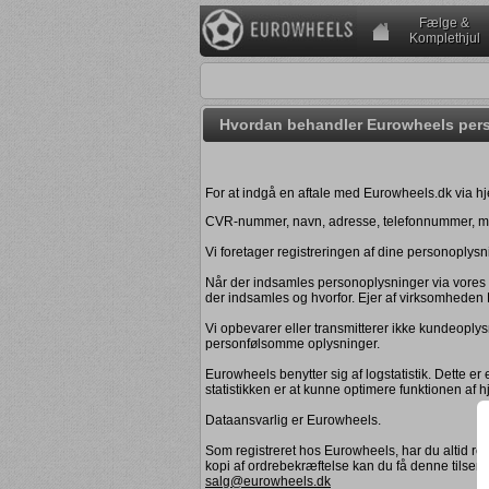
Fælge &
Komplethjul
Hvordan behandler Eurowheels per
For at indgå en aftale med Eurowheels.dk via
CVR-nummer, navn, adresse, telefonnummer, m
Vi foretager registreringen af dine personoplys
Når der indsamles personoplysninger via vores hj
der indsamles og hvorfor. Ejer af virksomheden 
Vi opbevarer eller transmitterer ikke kundeoplysn
personfølsomme oplysninger.
Eurowheels benytter sig af logstatistik. Dette
statistikken er at kunne optimere funktionen af 
Dataansvarlig er Eurowheels.
Som registreret hos Eurowheels, har du altid ret t
kopi af ordrebekræftelse kan du få denne tilsend
salg@eurowheels.dk