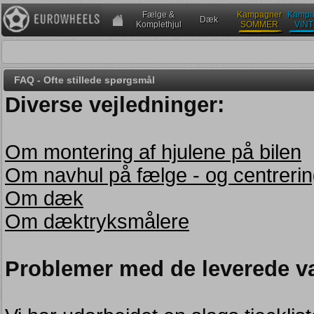
Fælge &
Kampagner
Kampa
Dæk
Komplethjul
SOMMER
VIN
FAQ - Ofte stillede spørgsmål
Diverse vejledninger:
Om montering af hjulene på bilen
Om navhul på fælge - og centrerin
Om dæk
Om dæktryksmålere
Problemer med de leverede v