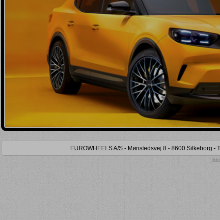
Kun lager (
)
Kun på lokalt lager (
)
Kun tidligere købt (
)
EUROWHEELS A/S - Mønstedsvej 8 - 8600 Silkeborg - Tel
Sen