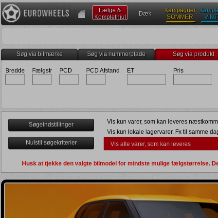
Fælge &
Kampagner
Kampa
Dæk
Komplethjul
SOMMER
VIN
Søg via bilmærke
Søg via nummerplade
Søg via produkt
Bredde
Fælgstr
PCD
PCD Afstand
ET
Pris
Vis kun varer, som kan leveres næstkomm
Søgeindstillinger
Vis kun lokale lagervarer. Fx til samme da
Nulstil søgekriterier
Vis alle varer, som kan leveres
Levering senest om 2 uger
Kun egnet til vinterbrug (
)
Husk at tjekke den valgte bilmodel for mindste mulige fælgstørrelse.
Kun direkte navboring (
)
Anden dato
Vis bruttopriser