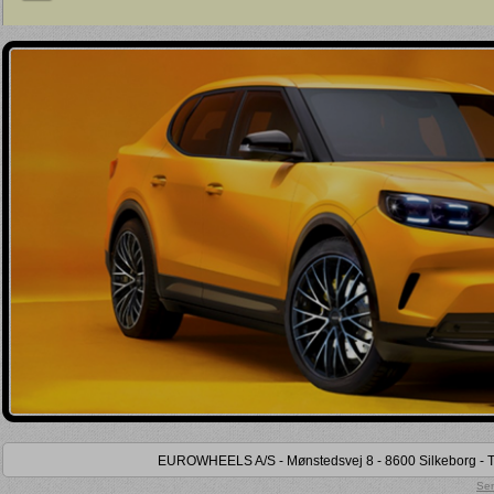
Kun lager (
0
)
Kun på lokalt lager (
0
)
Kun tidligere købt (
0
)
EUROWHEELS A/S - Mønstedsvej 8 - 8600 Silkeborg - Tel
Sen